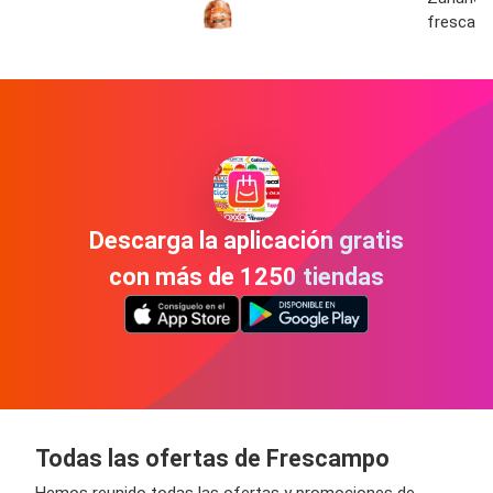
frescamp
Descarga la aplicación gratis
con más de 1250 tiendas
Todas las ofertas de Frescampo