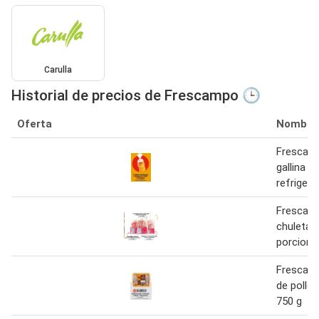
Carulla
Historial de precios de Frescampo 🕒
Oferta
Nombre
Frescam
gallina 
refrigera
Frescam
chuleta 
porciona
Frescam
de pollo
750 g