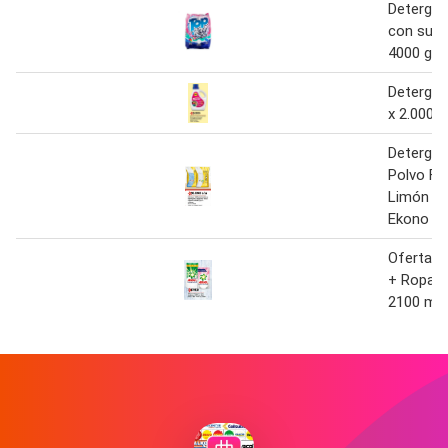
Detergen
con suav
4000 gr
Detergen
x 2.000ml
Detergen
Polvo Flo
Limón x 
Ekono
Oferta D
+ Ropa D
2100 ml A