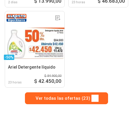
$ 13.990,00
$ 46.683,00
2 días
23 horas
-50%
Ariel Detergente líquido
$ 84.900,00
$ 42.450,00
23 horas
Ver todas las ofertas (23)