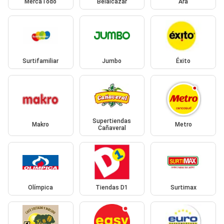
MercaTodo
Belalcazar
Ara
Surtifamiliar
Jumbo
Éxito
Supertiendas
Makro
Metro
Cañaveral
Olímpica
Tiendas D1
Surtimax