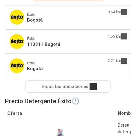
0.64 km
Éxito
Bogotá
1.55 km
Éxito
110311 Bogotá
2.21 km
Éxito
Bogotá
Todas las ubicaciones
Precio Detergente Éxito🕒
Oferta
Nombre
Dersa en
detergen