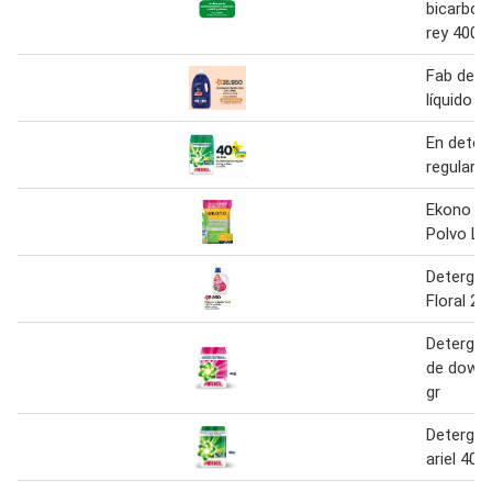
bicarbon
rey 4000
Fab dete
líquido ul
En deter
regular x 
Ekono De
Polvo Li
Detergen
Floral 20
Detergen
de downy
gr
Detergen
ariel 400