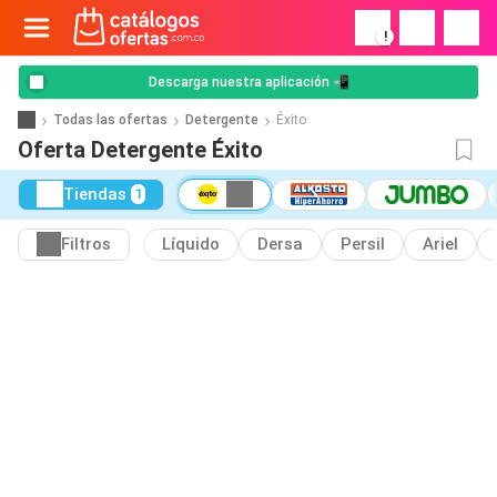
!
Descarga nuestra aplicación 📲
Todas las ofertas
Detergente
Éxito
Oferta Detergente Éxito
Tiendas
1
Filtros
Líquido
Dersa
Persil
Ariel