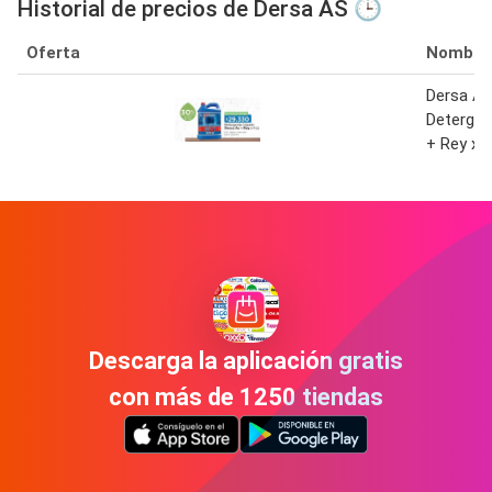
Historial de precios de Dersa AS 🕒
Oferta
Nombre
Dersa A
Detergen
+ Rey x 4
Descarga la aplicación gratis
con más de 1250 tiendas