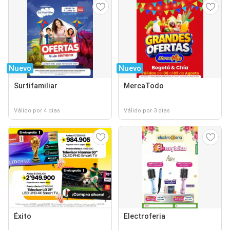
Nuevo
Nuevo
Surtifamiliar
MercaTodo
Válido por 4 días
Válido por 3 días
Éxito
Electroferia