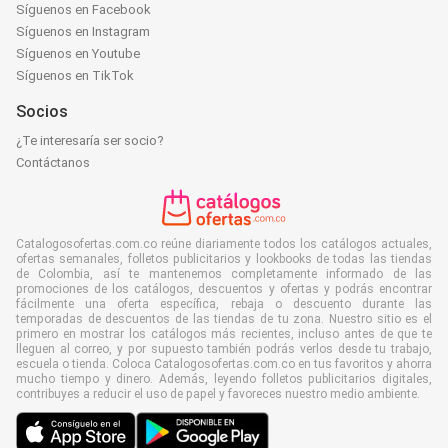
Síguenos en Facebook
Síguenos en Instagram
Síguenos en Youtube
Síguenos en TikTok
Socios
¿Te interesaría ser socio?
Contáctanos
Catalogosofertas.com.co reúne diariamente todos los catálogos actuales,
ofertas semanales, folletos publicitarios y lookbooks de todas las tiendas
de Colombia, así te mantenemos completamente informado de las
promociones de los catálogos, descuentos y ofertas y podrás encontrar
fácilmente una oferta específica, rebaja o descuento durante las
temporadas de descuentos de las tiendas de tu zona. Nuestro sitio es el
primero en mostrar los catálogos más recientes, incluso antes de que te
lleguen al correo, y por supuesto también podrás verlos desde tu trabajo,
escuela o tienda. Coloca Catalogosofertas.com.co en tus favoritos y ahorra
mucho tiempo y dinero. Además, leyendo folletos publicitarios digitales,
contribuyes a reducir el uso de papel y favoreces nuestro medio ambiente.