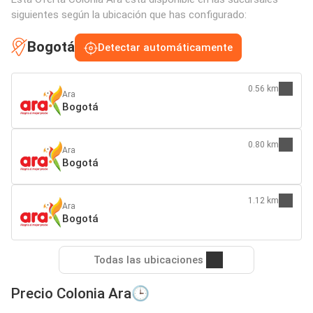
siguientes según la ubicación que has configurado:
Bogotá
Detectar automáticamente
0.56 km
Ara
Bogotá
0.80 km
Ara
Bogotá
1.12 km
Ara
Bogotá
Todas las ubicaciones
Precio Colonia Ara🕒