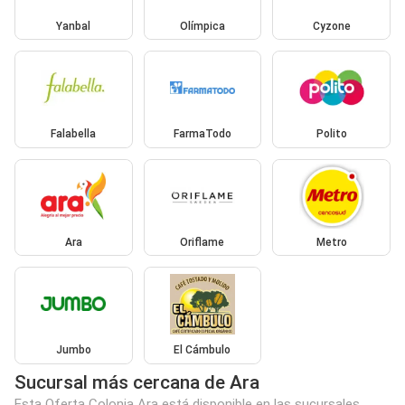
Yanbal
Olímpica
Cyzone
Falabella
FarmaTodo
Polito
Ara
Oriflame
Metro
Jumbo
El Cámbulo
Sucursal más cercana de Ara
Esta Oferta Colonia Ara está disponible en las sucursales