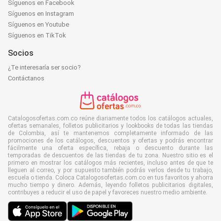
Síguenos en Facebook
Síguenos en Instagram
Síguenos en Youtube
Síguenos en TikTok
Socios
¿Te interesaría ser socio?
Contáctanos
Catalogosofertas.com.co reúne diariamente todos los catálogos actuales,
ofertas semanales, folletos publicitarios y lookbooks de todas las tiendas
de Colombia, así te mantenemos completamente informado de las
promociones de los catálogos, descuentos y ofertas y podrás encontrar
fácilmente una oferta específica, rebaja o descuento durante las
temporadas de descuentos de las tiendas de tu zona. Nuestro sitio es el
primero en mostrar los catálogos más recientes, incluso antes de que te
lleguen al correo, y por supuesto también podrás verlos desde tu trabajo,
escuela o tienda. Coloca Catalogosofertas.com.co en tus favoritos y ahorra
mucho tiempo y dinero. Además, leyendo folletos publicitarios digitales,
contribuyes a reducir el uso de papel y favoreces nuestro medio ambiente.