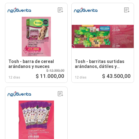
Tosh - barra de cereal
Tosh - barritas surtidas
arándanos y nueces
arándanos, dátiles y
$ 12.300,00
original a 24 units + 22g
$ 11.000,00
$ 43.500,00
c/u
12 días
12 días