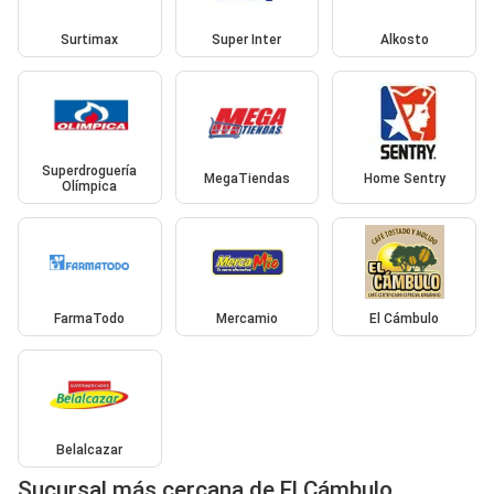
Surtimax
Super Inter
Alkosto
Superdroguería
MegaTiendas
Home Sentry
Olímpica
FarmaTodo
Mercamio
El Cámbulo
Belalcazar
Sucursal más cercana de El Cámbulo