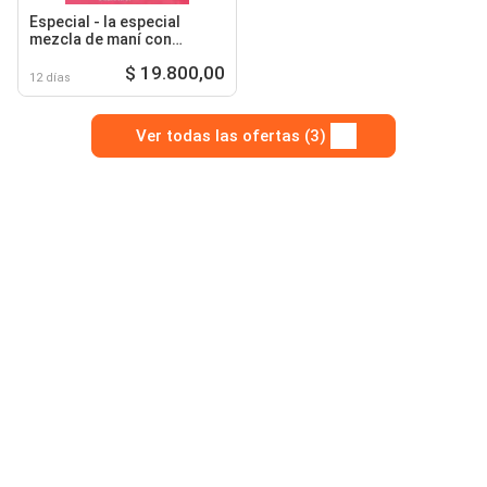
Especial - la especial
mezcla de maní con
arándanos x 6 unds x 40g
$ 19.800,00
c/u código: 46902
12 días
Ver todas las ofertas (3)