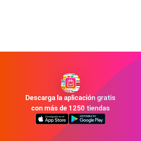
Descarga la aplicación gratis
con más de 1250 tiendas